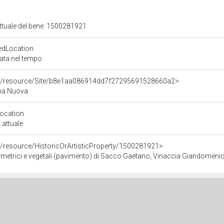
attuale del bene: 1500281921
edLocation
zata nel tempo
rco/resource/Site/b8e1aa086914dd7f27295691528660a2>
ina Nuova
Location
 attuale
o/resource/HistoricOrArtisticProperty/1500281921>
ometrici e vegetali (pavimento) di Sacco Gaetano, Vinaccia Giandomenico