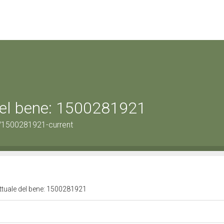
 del bene: 1500281921
/1500281921-current
attuale del bene: 1500281921