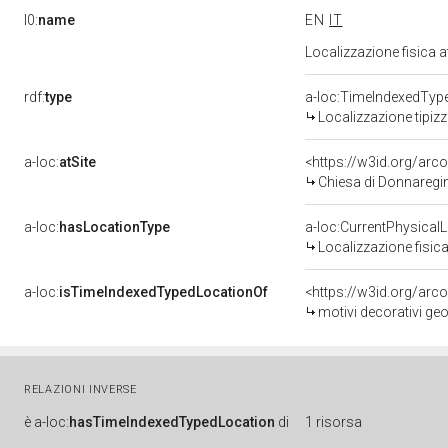
l0:
name
EN
IT
Localizzazione fisica 
rdf:
type
a-loc:TimeIndexedTyp
Localizzazione tipiz
a-loc:
atSite
<https://w3id.org/a
Chiesa di Donnareg
a-loc:
hasLocationType
a-loc:CurrentPhysical
Localizzazione fisica
a-loc:
isTimeIndexedTypedLocationOf
<https://w3id.org/arc
motivi decorativi ge
RELAZIONI INVERSE
è
a-loc:
hasTimeIndexedTypedLocation
di
1 risorsa