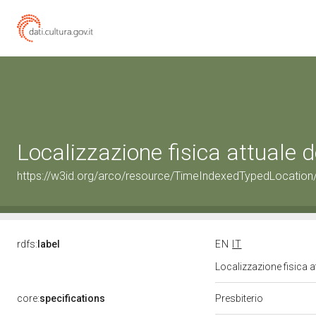
Localizzazione fisica attuale
https://w3id.org/arco/resource/TimeIndexedTypedLocation
rdfs:
label
EN
IT
Localizzazione fisica 
core:
specifications
Presbiterio