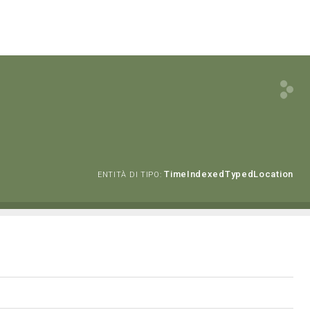
TimeIndexedTypedLocation
ENTITÀ DI TIPO: