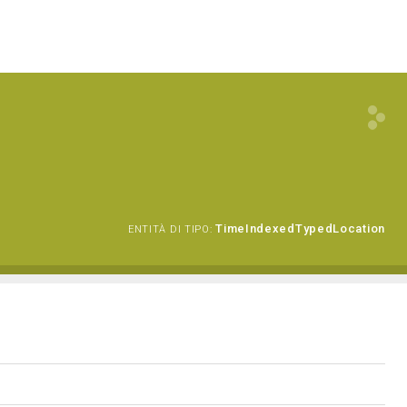
TimeIndexedTypedLocation
ENTITÀ DI TIPO: