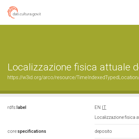
Localizzazione fisica attuale
https://w3id.org/arco/resource/TimeIndexedTypedLocation
rdfs:
label
EN
IT
Localizzazione fisica 
deposito
core:
specifications