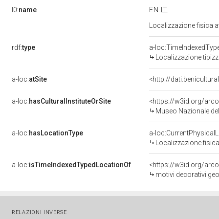
l0:
name
EN
IT
Localizzazione fisica 
rdf:
type
a-loc:TimeIndexedTyp
Localizzazione tipiz
a-loc:
atSite
<http://dati.benicultu
a-loc:
hasCulturalInstituteOrSite
<https://w3id.org/ar
Museo Nazionale del
a-loc:
hasLocationType
a-loc:CurrentPhysical
Localizzazione fisica
a-loc:
isTimeIndexedTypedLocationOf
<https://w3id.org/arc
motivi decorativi geom
RELAZIONI INVERSE