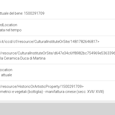
attuale del bene: 1500291709
edLocation
zata nel tempo
rali.it/iccd/cf/resource/CulturalInstituteOrSite/1481782646817>
co/resource/CulturalInstituteOrSite/d647e34c6ff8982bc754969e536339
la Ceramica Duca di Martina
Location
 attuale
o/resource/HistoricOrArtisticProperty/1500291709>
etrici e vegetali (bottiglia) - manifattura cinese (secc. XVII/ XVIII)