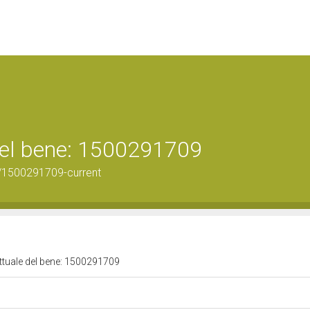
 del bene: 1500291709
/1500291709-current
attuale del bene: 1500291709