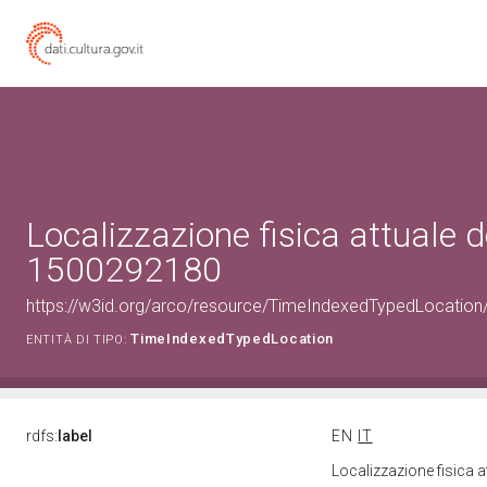
Localizzazione fisica attuale d
1500292180
https://w3id.org/arco/resource/TimeIndexedTypedLocation
TimeIndexedTypedLocation
ENTITÀ DI TIPO:
rdfs:
label
EN
IT
Localizzazione fisica 