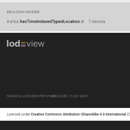
RELAZIONI INVERSE
è
a-loc:
hasTimeIndexedTypedLocation
di
1 risorsa
SCARICA LODVIEW PER PUBBLICARE I TUOI DATI
Licensed under
Creative Commons Attribution-ShareAlike 4.0 International
(C