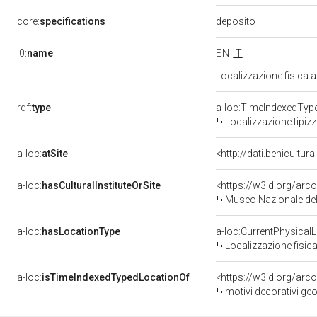
deposito
core:
specifications
l0:
name
EN
IT
Localizzazione fisica 
rdf:
type
a-loc:TimeIndexedTyp
Localizzazione tipiz
a-loc:
atSite
<http://dati.benicultu
a-loc:
hasCulturalInstituteOrSite
<https://w3id.org/ar
Museo Nazionale del
a-loc:
hasLocationType
a-loc:CurrentPhysical
Localizzazione fisica
a-loc:
isTimeIndexedTypedLocationOf
<https://w3id.org/arc
motivi decorativi geom