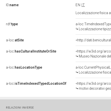
l0:
name
EN
IT
Localizzazione fisica 
rdf:
type
a-loc:TimeIndexedTyp
Localizzazione tipiz
a-loc:
atSite
<http://dati.benicultu
a-loc:
hasCulturalInstituteOrSite
<https://w3id.org/ar
Museo Nazionale del
a-loc:
hasLocationType
a-loc:CurrentPhysical
Localizzazione fisica
a-loc:
isTimeIndexedTypedLocationOf
<https://w3id.org/arc
motivi decorativi geo
RELAZIONI INVERSE