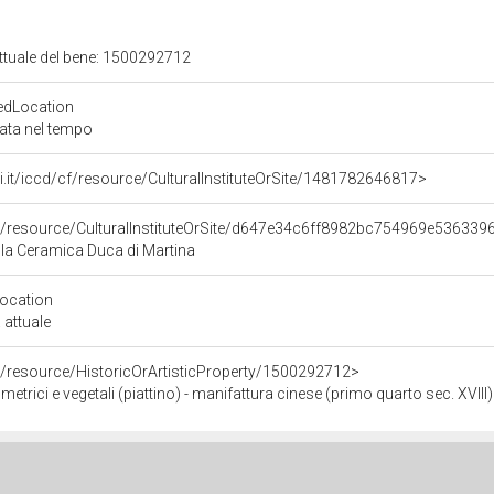
attuale del bene: 1500292712
edLocation
zata nel tempo
rali.it/iccd/cf/resource/CulturalInstituteOrSite/1481782646817>
co/resource/CulturalInstituteOrSite/d647e34c6ff8982bc754969e536339
la Ceramica Duca di Martina
Location
 attuale
o/resource/HistoricOrArtisticProperty/1500292712>
metrici e vegetali (piattino) - manifattura cinese (primo quarto sec. XVIII)