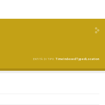
TimeIndexedTypedLocation
ENTITÀ DI TIPO: