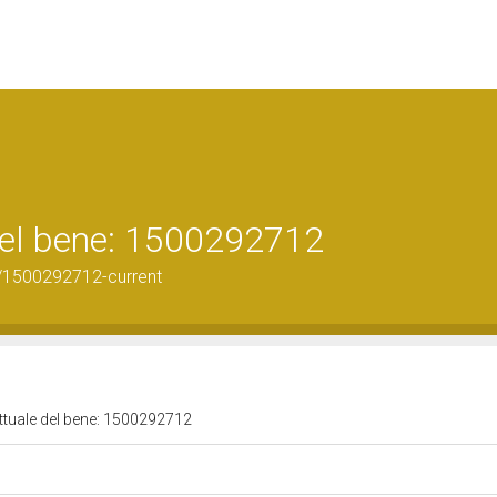
 del bene: 1500292712
/1500292712-current
attuale del bene: 1500292712