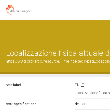
Localizzazione fisica attuale
https://w3id.org/arco/resource/TimeIndexedTypedLocation
rdfs:
label
EN
IT
Localizzazione fisica 
deposito
core:
specifications