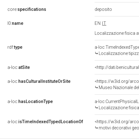
deposito
core:
specifications
l0:
name
EN
IT
Localizzazione fisica 
rdf:
type
a-loc:TimeIndexedTyp
Localizzazione tipiz
a-loc:
atSite
<http://dati.benicultu
a-loc:
hasCulturalInstituteOrSite
<https://w3id.org/ar
Museo Nazionale del
a-loc:
hasLocationType
a-loc:CurrentPhysical
Localizzazione fisica
a-loc:
isTimeIndexedTypedLocationOf
<https://w3id.org/arc
motivi decorativi geom