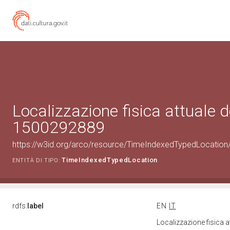
Localizzazione fisica attuale d
1500292889
https://w3id.org/arco/resource/TimeIndexedTypedLocation
TimeIndexedTypedLocation
ENTITÀ DI TIPO:
rdfs:
label
EN
IT
Localizzazione fisica 