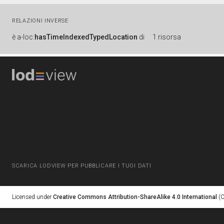
RELAZIONI INVERSE
è
a-loc:
hasTimeIndexedTypedLocation
di
1 risorsa
SCARICA LODVIEW PER PUBBLICARE I TUOI DATI
Licensed under
Creative Commons Attribution-ShareAlike 4.0 International
(C