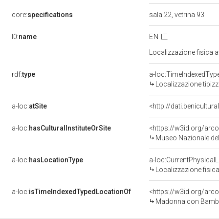
core:
specifications
sala 22, vetrina 93
l0:
name
EN
IT
Localizzazione fisica 
rdf:
type
a-loc:TimeIndexedTyp
Localizzazione tipiz
a-loc:
atSite
<http://dati.benicultu
a-loc:
hasCulturalInstituteOrSite
<https://w3id.org/ar
Museo Nazionale del
a-loc:
hasLocationType
a-loc:CurrentPhysical
Localizzazione fisica
a-loc:
isTimeIndexedTypedLocationOf
<https://w3id.org/arc
Madonna con Bambino