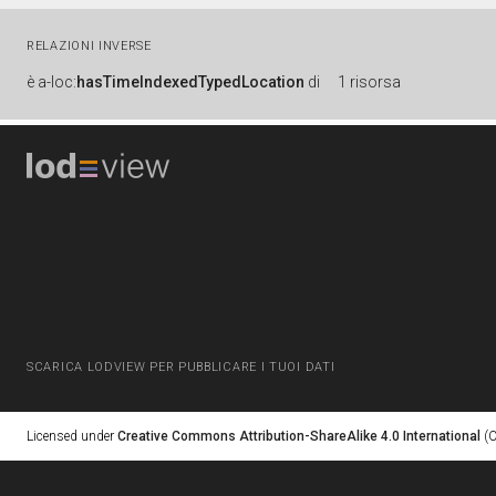
RELAZIONI INVERSE
è
a-loc:
hasTimeIndexedTypedLocation
di
1 risorsa
SCARICA LODVIEW PER PUBBLICARE I TUOI DATI
Licensed under
Creative Commons Attribution-ShareAlike 4.0 International
(C