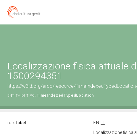
Localizzazione fisica attuale d
1500294351
https://w3id.org/arco/resource/TimeIndexedTypedLocation
TimeIndexedTypedLocation
ENTITÀ DI TIPO:
rdfs:
label
EN
IT
Localizzazione fisica 