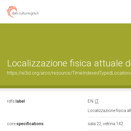
Localizzazione fisica attuale
https://w3id.org/arco/resource/TimeIndexedTypedLocation
rdfs:
label
EN
IT
Localizzazione fisica a
core:
specifications
sala 22, vetrina 142