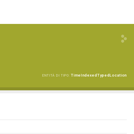
TimeIndexedTypedLocation
ENTITÀ DI TIPO: