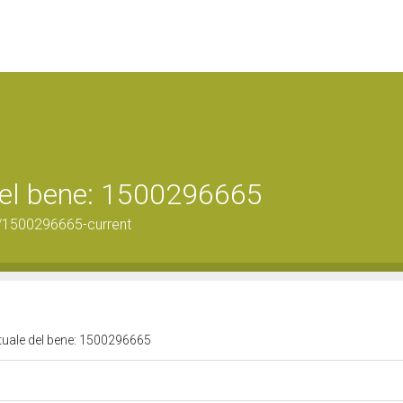
 del bene: 1500296665
/1500296665-current
ttuale del bene: 1500296665