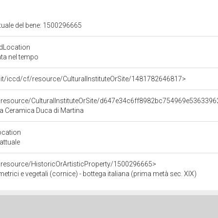
ttuale del bene: 1500296665
dLocation
ata nel tempo
ali.it/iccd/cf/resource/CulturalInstituteOrSite/1481782646817>
o/resource/CulturalInstituteOrSite/d647e34c6ff8982bc754969e5363396
a Ceramica Duca di Martina
ocation
attuale
/resource/HistoricOrArtisticProperty/1500296665>
etrici e vegetali (cornice) - bottega italiana (prima metà sec. XIX)