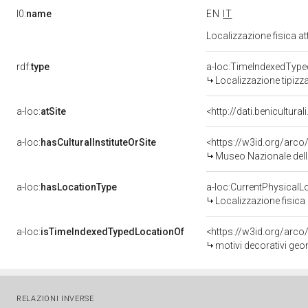
l0:
name
EN
IT
Localizzazione fisica a
rdf:
type
a-loc:TimeIndexedType
Localizzazione tipizz
a-loc:
atSite
<http://dati.benicultur
a-loc:
hasCulturalInstituteOrSite
<https://w3id.org/arc
Museo Nazionale dell
a-loc:
hasLocationType
a-loc:CurrentPhysicalL
Localizzazione fisica 
a-loc:
isTimeIndexedTypedLocationOf
<https://w3id.org/arco
motivi decorativi geom
RELAZIONI INVERSE