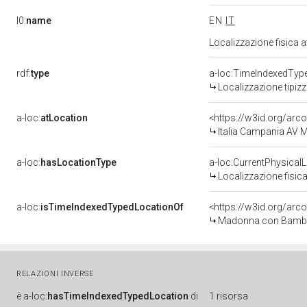
l0:
name
EN
IT
Localizzazione fisica 
rdf:
type
a-loc:TimeIndexedTyp
Localizzazione tipiz
a-loc:
atLocation
<https://w3id.org/a
Italia Campania AV M
a-loc:
hasLocationType
a-loc:CurrentPhysical
Localizzazione fisica
a-loc:
isTimeIndexedTypedLocationOf
<https://w3id.org/arc
Madonna con Bambino e
RELAZIONI INVERSE
è
a-loc:
hasTimeIndexedTypedLocation
di
1 risorsa