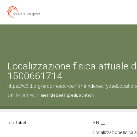
Localizzazione fisica attuale d
1500661714
https://w3id.org/arco/resource/TimeIndexedTypedLocation
TimeIndexedTypedLocation
ENTITÀ DI TIPO:
rdfs:
label
EN
IT
Localizzazione fisica 