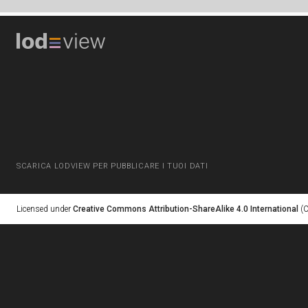
SCARICA LODVIEW PER PUBBLICARE I TUOI DATI
Licensed under
Creative Commons Attribution-ShareAlike 4.0 International
(C