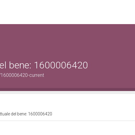
 del bene: 1600006420
/1600006420-current
attuale del bene: 1600006420