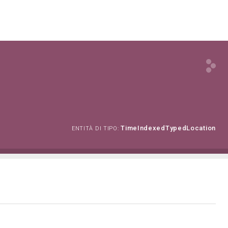
TimeIndexedTypedLocation
ENTITÀ DI TIPO: