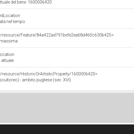
attuale del bene: 1600006420
edLocation
zata nel tempo
rco/resource/Feature/84a422ad791befe2ea68d460c630b425>
samassima
Location
 attuale
o/resource/HistoricOrArtisticProperty/1600006420>
ultoreo) - ambito pugliese (sec. XVI)