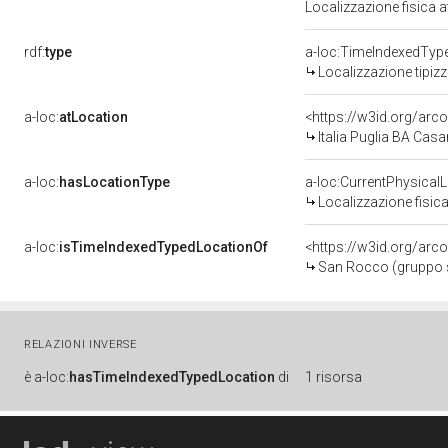
Localizzazione fisica 
rdf:
type
a-loc:TimeIndexedTyp
Localizzazione tipiz
a-loc:
atLocation
<https://w3id.org/a
Italia Puglia BA Ca
a-loc:
hasLocationType
a-loc:CurrentPhysical
Localizzazione fisica
a-loc:
isTimeIndexedTypedLocationOf
<https://w3id.org/arc
San Rocco (gruppo sc
RELAZIONI INVERSE
è
a-loc:
hasTimeIndexedTypedLocation
di
1 risorsa