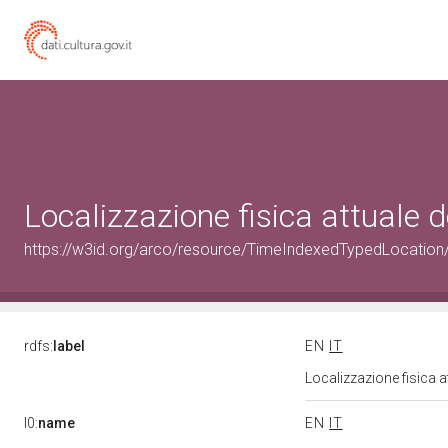
Localizzazione fisica attuale
https://w3id.org/arco/resource/TimeIndexedTypedLocation
rdfs:
label
EN
IT
Localizzazione fisica 
l0:
name
EN
IT