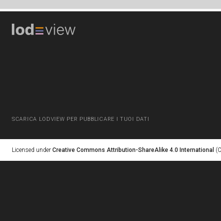
SCARICA LODVIEW PER PUBBLICARE I TUOI DATI
Licensed under
Creative Commons Attribution-ShareAlike 4.0 International
(C