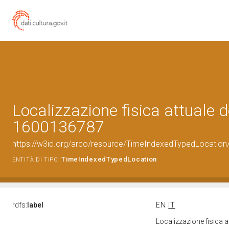
Localizzazione fisica attuale d
1600136787
https://w3id.org/arco/resource/TimeIndexedTypedLocation
TimeIndexedTypedLocation
ENTITÀ DI TIPO:
rdfs:
label
EN
IT
Localizzazione fisica 