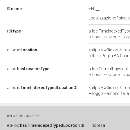
l0:
name
EN
IT
Localizzazione fisica 
rdf:
type
a-loc:TimeIndexedTyp
Localizzazione tipiz
a-loc:
atLocation
<https://w3id.org/a
Italia Puglia BA Cap
a-loc:
hasLocationType
a-loc:CurrentPhysical
Localizzazione fisica
a-loc:
isTimeIndexedTypedLocationOf
<https://w3id.org/arc
loggia - ambito Italia
RELAZIONI INVERSE
è
a-loc:
hasTimeIndexedTypedLocation
di
1 risorsa