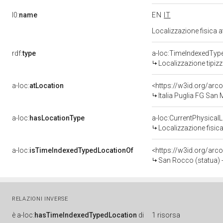
l0:
name
EN
IT
Localizzazione fisica 
rdf:
type
a-loc:TimeIndexedTyp
Localizzazione tipiz
a-loc:
atLocation
<https://w3id.org/a
Italia Puglia FG San
a-loc:
hasLocationType
a-loc:CurrentPhysical
Localizzazione fisica
a-loc:
isTimeIndexedTypedLocationOf
<https://w3id.org/arc
San Rocco (statua) -
RELAZIONI INVERSE
è
a-loc:
hasTimeIndexedTypedLocation
di
1 risorsa