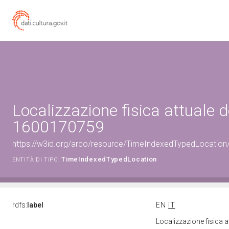
Localizzazione fisica attuale d
1600170759
https://w3id.org/arco/resource/TimeIndexedTypedLocation
TimeIndexedTypedLocation
ENTITÀ DI TIPO:
rdfs:
label
EN
IT
Localizzazione fisica 