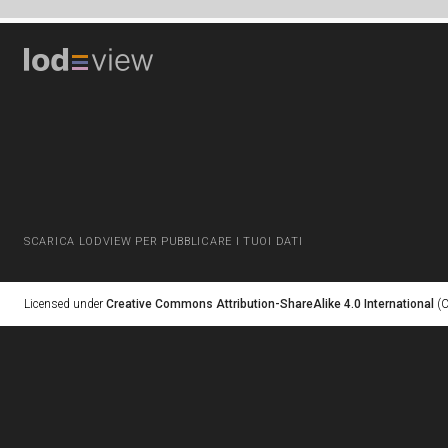
SCARICA LODVIEW PER PUBBLICARE I TUOI DATI
Licensed under
Creative Commons Attribution-ShareAlike 4.0 International
(C