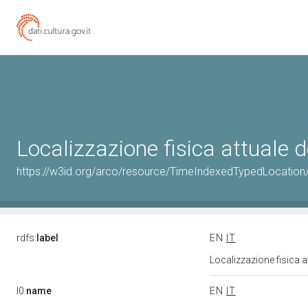
Localizzazione fisica attuale
https://w3id.org/arco/resource/TimeIndexedTypedLocation
rdfs:
label
EN
IT
Localizzazione fisica 
l0:
name
EN
IT