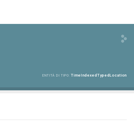
TimeIndexedTypedLocation
ENTITÀ DI TIPO: