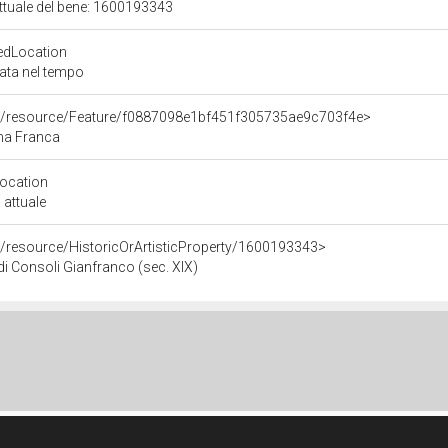
attuale del bene: 1600193343
edLocation
zata nel tempo
co/resource/Feature/f0887098e1bf451f305735ae9c703f4e>
ina Franca
Location
 attuale
o/resource/HistoricOrArtisticProperty/1600193343>
i Consoli Gianfranco (sec. XIX)