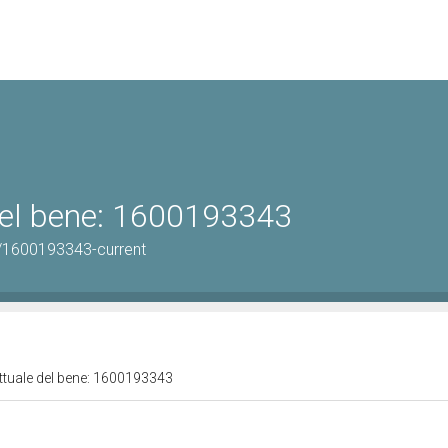
 del bene: 1600193343
/1600193343-current
attuale del bene: 1600193343