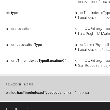
Localizzazione fisica 
rdf:
type
a-loc:TimeIndexedTyp
Localizzazione tipiz
a-loc:
atLocation
<https://w3id.org/ar
Italia Puglia TA Mart
a-loc:
hasLocationType
a-loc:CurrentPhysical
Localizzazione fisica
a-loc:
isTimeIndexedTypedLocationOf
<https://w3id.org/arc
San Rocco (statua) d
RELAZIONI INVERSE
è
a-loc:
hasTimeIndexedTypedLocation
di
1 risorsa