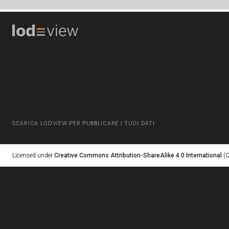
SCARICA LODVIEW PER PUBBLICARE I TUOI DATI
Licensed under
Creative Commons Attribution-ShareAlike 4.0 International
(C