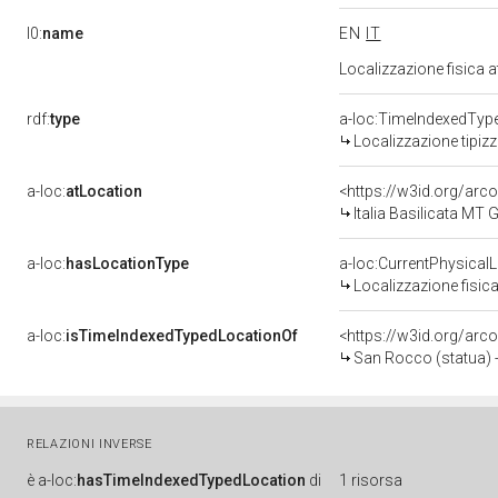
l0:
name
EN
IT
Localizzazione fisica 
rdf:
type
a-loc:TimeIndexedTyp
Localizzazione tipiz
a-loc:
atLocation
<https://w3id.org/a
Italia Basilicata MT
a-loc:
hasLocationType
a-loc:CurrentPhysical
Localizzazione fisica
a-loc:
isTimeIndexedTypedLocationOf
<https://w3id.org/arc
San Rocco (statua) -
RELAZIONI INVERSE
è
a-loc:
hasTimeIndexedTypedLocation
di
1 risorsa