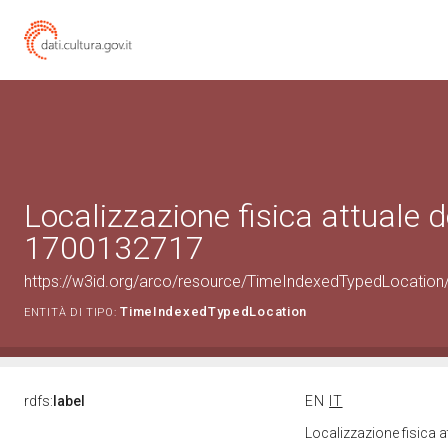
Localizzazione fisica attuale d
1700132717
https://w3id.org/arco/resource/TimeIndexedTypedLocation
TimeIndexedTypedLocation
ENTITÀ DI TIPO:
rdfs:
label
EN
IT
Localizzazione fisica 