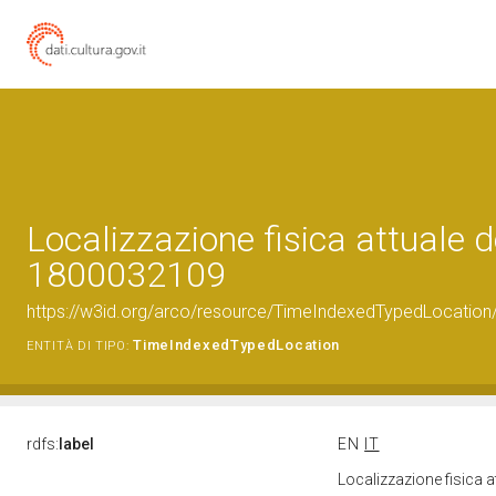
Localizzazione fisica attuale d
1800032109
https://w3id.org/arco/resource/TimeIndexedTypedLocation
TimeIndexedTypedLocation
ENTITÀ DI TIPO:
rdfs:
label
EN
IT
Localizzazione fisica 