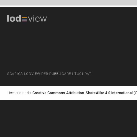
SCARICA LODVIEW PER PUBBLICARE I TUOI DATI
Licensed under
Creative Commons Attribution-ShareAlike 4.0 International
(C