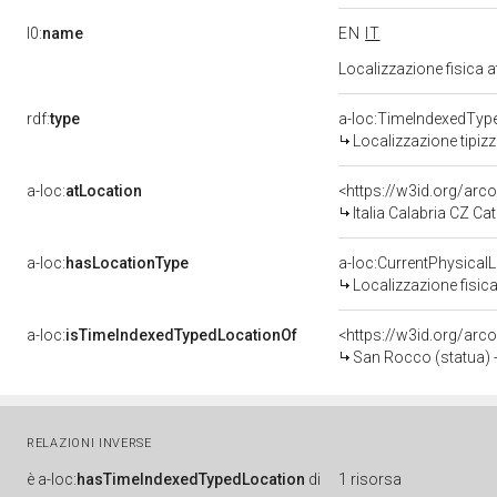
l0:
name
EN
IT
Localizzazione fisica 
rdf:
type
a-loc:TimeIndexedTyp
Localizzazione tipiz
a-loc:
atLocation
<https://w3id.org/ar
Italia Calabria CZ C
a-loc:
hasLocationType
a-loc:CurrentPhysical
Localizzazione fisica
a-loc:
isTimeIndexedTypedLocationOf
<https://w3id.org/arc
San Rocco (statua) - 
RELAZIONI INVERSE
è
a-loc:
hasTimeIndexedTypedLocation
di
1 risorsa