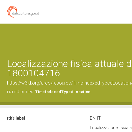
Localizzazione fisica attuale d
1800104716
https://w3id.org/arco/resource/TimeIndexedTypedLocation
TimeIndexedTypedLocation
ENTITÀ DI TIPO:
rdfs:
label
EN
IT
Localizzazione fisica 