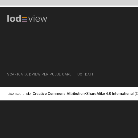
SCARICA LODVIEW PER PUBBLICARE I TUOI DATI
Licensed under
Creative Commons Attribution-ShareAlike 4.0 International
(C