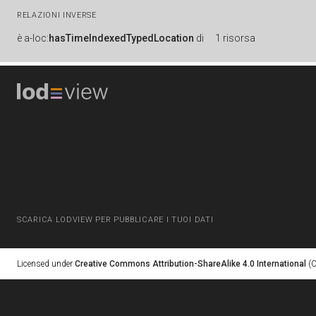
RELAZIONI INVERSE
è
a-loc:
hasTimeIndexedTypedLocation
di
1 risorsa
SCARICA LODVIEW PER PUBBLICARE I TUOI DATI
Licensed under
Creative Commons Attribution-ShareAlike 4.0 International
(C