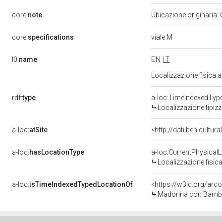
core:
note
Ubicazione originaria:
viale M
core:
specifications
l0:
name
EN
IT
Localizzazione fisica 
rdf:
type
a-loc:TimeIndexedTyp
Localizzazione tipiz
a-loc:
atSite
<http://dati.benicultu
a-loc:
hasLocationType
a-loc:CurrentPhysical
Localizzazione fisica
a-loc:
isTimeIndexedTypedLocationOf
<https://w3id.org/arc
Madonna con Bambino