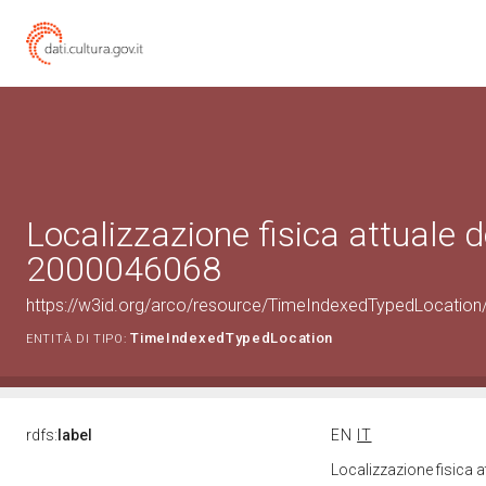
Localizzazione fisica attuale d
2000046068
https://w3id.org/arco/resource/TimeIndexedTypedLocation
TimeIndexedTypedLocation
ENTITÀ DI TIPO:
rdfs:
label
EN
IT
Localizzazione fisica 