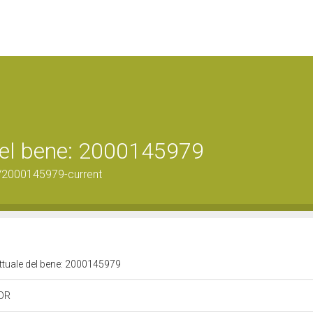
 del bene: 2000145979
/2000145979-current
attuale del bene: 2000145979
 OR