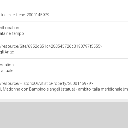
attuale del bene: 2000145979
edLocation
zata nel tempo
rco/resource/Site/6952d851d4283545726c3190797f5555>
gli Angeli
Location
 attuale
o/resource/HistoricOrArtisticProperty/2000145979>
, Madonna con Bambino e angeli (statua) - ambito Italia meridionale (me