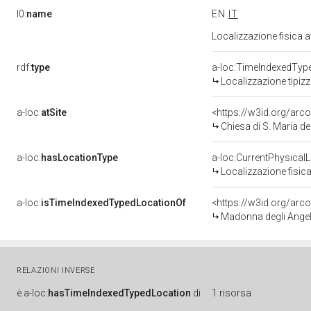
l0:
name
EN
IT
Localizzazione fisica 
rdf:
type
a-loc:TimeIndexedTyp
Localizzazione tipiz
a-loc:
atSite
<https://w3id.org/a
Chiesa di S. Maria de
a-loc:
hasLocationType
a-loc:CurrentPhysical
Localizzazione fisica
a-loc:
isTimeIndexedTypedLocationOf
<https://w3id.org/arc
Madonna degli Angeli
RELAZIONI INVERSE
è
a-loc:
hasTimeIndexedTypedLocation
di
1 risorsa