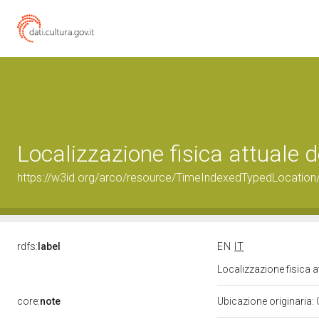
Localizzazione fisica attuale
https://w3id.org/arco/resource/TimeIndexedTypedLocation
rdfs:
label
EN
IT
Localizzazione fisica 
core:
note
Ubicazione originaria: