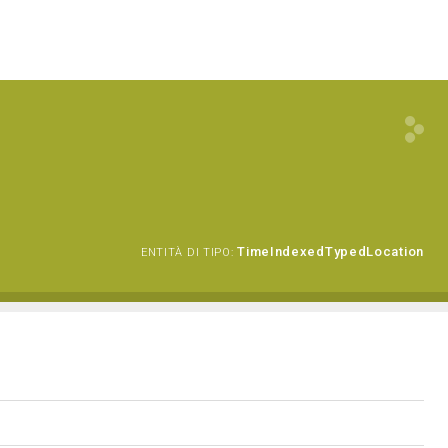
TimeIndexedTypedLocation
ENTITÀ DI TIPO: