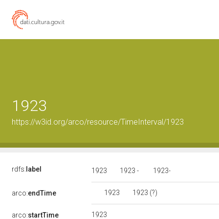
1923
https://w3id.org/arco/resource/TimeInterval/1923
rdfs:
label
1923
1923 -
1923-
1923
1923 (?)
arco:
endTime
1923
arco:
startTime