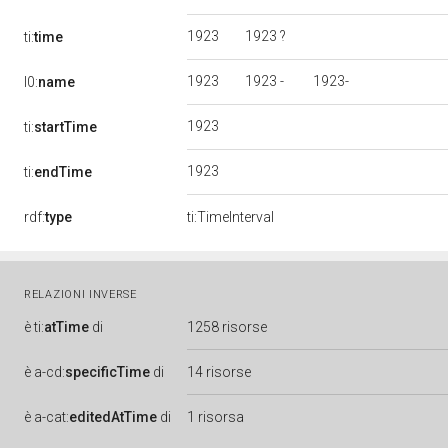
1923
1923 ?
ti:
time
1923
1923 -
1923-
l0:
name
1923
ti:
startTime
1923
ti:
endTime
rdf:
type
ti:TimeInterval
RELAZIONI INVERSE
è
ti:
atTime
di
1258 risorse
è
a-cd:
specificTime
di
14 risorse
è
a-cat:
editedAtTime
di
1 risorsa