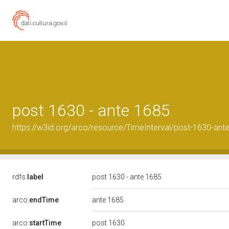
post 1630 - ante 1685
https://w3id.org/arco/resource/TimeInterval/post-1630-ant
rdfs:
label
post 1630 - ante 1685
arco:
endTime
ante 1685
arco:
startTime
post 1630