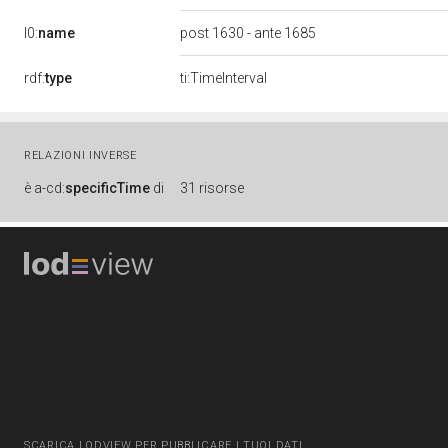
l0:
name
post 1630 - ante 1685
rdf:
type
ti:TimeInterval
RELAZIONI INVERSE
è
a-cd:
specificTime
di
31 risorse
SCARICA LODVIEW PER PUBBLICARE I TUOI DATI