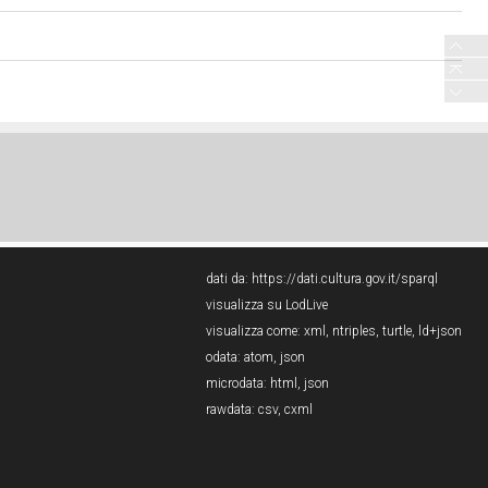
dati da:
https://dati.cultura.gov.it/sparql
visualizza su LodLive
visualizza come:
xml
,
ntriples
,
turtle
,
ld+json
odata:
atom
,
json
microdata:
html
,
json
rawdata:
csv
,
cxml