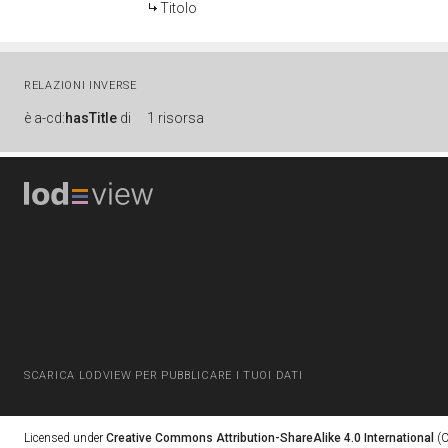
Titolo
RELAZIONI INVERSE
è
a-cd:
hasTitle
di
1 risorsa
SCARICA LODVIEW PER PUBBLICARE I TUOI DATI
Licensed under
Creative Commons Attribution-ShareAlike 4.0 International
(C