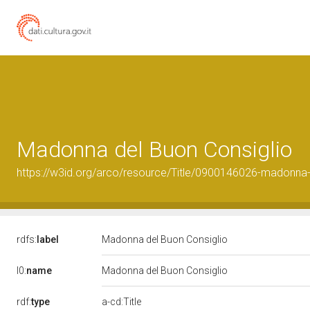
Madonna del Buon Consiglio
https://w3id.org/arco/resource/Title/0900146026-madonna-
rdfs:
label
Madonna del Buon Consiglio
l0:
name
Madonna del Buon Consiglio
rdf:
type
a-cd:Title