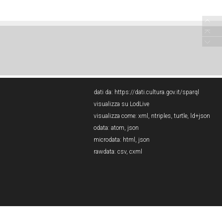
dati da:
https://dati.cultura.gov.it/sparql
visualizza su LodLive
visualizza come:
xml
,
ntriples
,
turtle
,
ld+json
odata:
atom
,
json
microdata:
html
,
json
rawdata:
csv
,
cxml