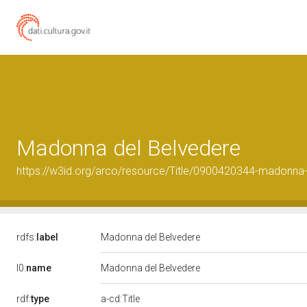
Madonna del Belvedere
https://w3id.org/arco/resource/Title/0900420344-madonna-
rdfs:
label
Madonna del Belvedere
l0:
name
Madonna del Belvedere
rdf:
type
a-cd:Title