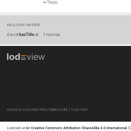
Titolo
RELAZIONI INVERSE
è
a-cd:
hasTitle
di
1 risorsa
SCARICA LODVIEW PER PUBBLICARE I TUOI DATI
Licensed under
Creative Commons Attribution-ShareAlike 4.0 International
(C