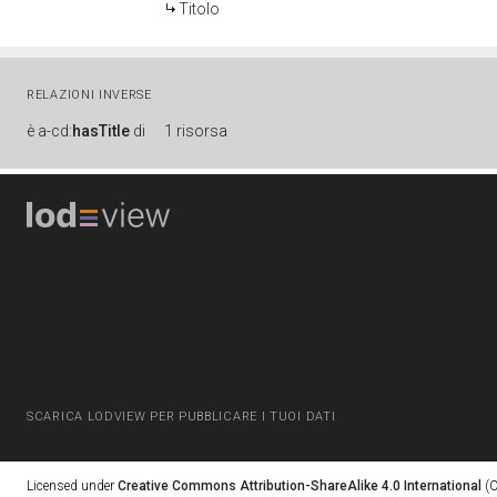
Titolo
RELAZIONI INVERSE
è
a-cd:
hasTitle
di
1 risorsa
SCARICA LODVIEW PER PUBBLICARE I TUOI DATI
Licensed under
Creative Commons Attribution-ShareAlike 4.0 International
(C