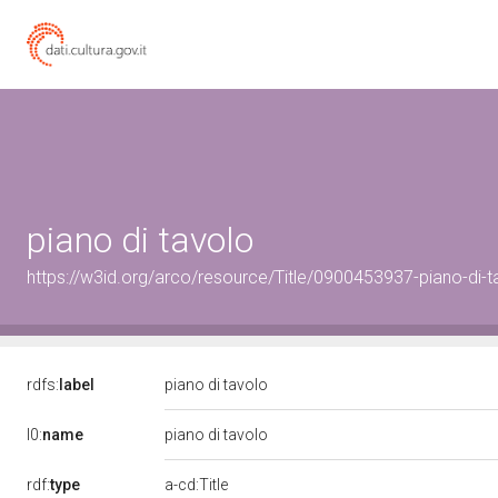
piano di tavolo
https://w3id.org/arco/resource/Title/0900453937-piano-di-t
rdfs:
label
piano di tavolo
l0:
name
piano di tavolo
rdf:
type
a-cd:Title