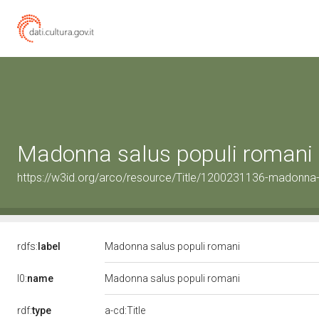
Madonna salus populi romani
https://w3id.org/arco/resource/Title/1200231136-madonna-
rdfs:
label
Madonna salus populi romani
l0:
name
Madonna salus populi romani
rdf:
type
a-cd:Title