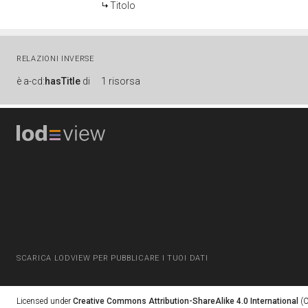
Titolo
RELAZIONI INVERSE
è
a-cd:
hasTitle
di
1 risorsa
SCARICA LODVIEW PER PUBBLICARE I TUOI DATI
Licensed under
Creative Commons Attribution-ShareAlike 4.0 International
(C