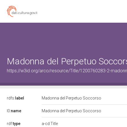
Madonna del Perpetuo Soccor
https://w3id.org/arco/resource/Title/1200760283-2-madon
rdfs:
label
Madonna del Perpetuo Soccorso
l0:
name
Madonna del Perpetuo Soccorso
rdf:
type
a-cd:Title