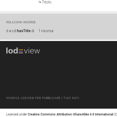
Titolo
RELAZIONI INVERSE
è
a-cd:
hasTitle
di
1 risorsa
SCARICA LODVIEW PER PUBBLICARE I TUOI DATI
Licensed under
Creative Commons Attribution-ShareAlike 4.0 International
(C