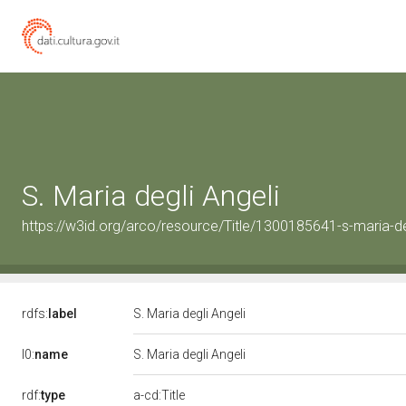
S. Maria degli Angeli
https://w3id.org/arco/resource/Title/1300185641-s-maria-de
rdfs:
label
S. Maria degli Angeli
l0:
name
S. Maria degli Angeli
rdf:
type
a-cd:Title