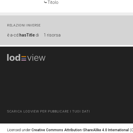
Titolo
RELAZIONI INVERSE
è
a-cd:
hasTitle
di
1 risorsa
SCARICA LODVIEW PER PUBBLICARE I TUOI DATI
Licensed under
Creative Commons Attribution-ShareAlike 4.0 International
(C