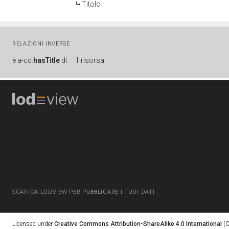
Titolo
RELAZIONI INVERSE
è
a-cd:
hasTitle
di
1 risorsa
SCARICA LODVIEW PER PUBBLICARE I TUOI DATI
Licensed under
Creative Commons Attribution-ShareAlike 4.0 International
(C