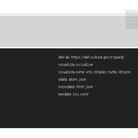
dati da:
https://dati.cultura.gov.it/sparql
visualizza su LodLive
visualizza come:
xml
,
ntriples
,
turtle
,
ld+json
odata:
atom
,
json
microdata:
html
,
json
rawdata:
csv
,
cxml