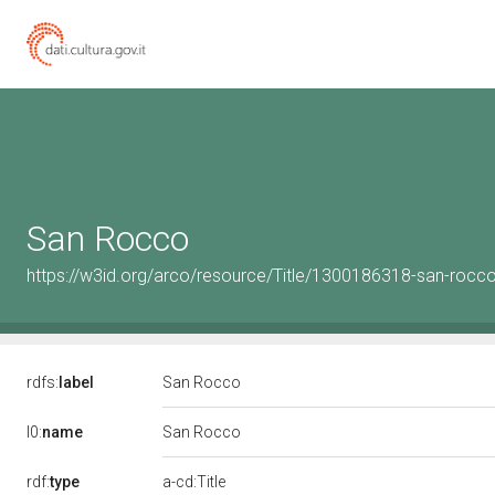
San Rocco
https://w3id.org/arco/resource/Title/1300186318-san-rocc
rdfs:
label
San Rocco
l0:
name
San Rocco
rdf:
type
a-cd:Title