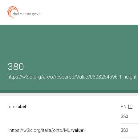
380
https://w3id.org/arco/resource/Value/0303254596-1-height
rdfs:
label
EN
IT
380
380
<https://w3id.org/italia/onto/MU/
value
>