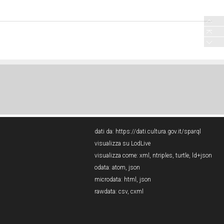
dati da:
https://dati.cultura.gov.it/sparql
visualizza su LodLive
visualizza come:
xml
,
ntriples
,
turtle
,
ld+json
odata:
atom
,
json
microdata:
html
,
json
rawdata:
csv
,
cxml