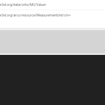
/w3id.org/italia/onto/MU/Value>
//w3id.org/arco/resource/MeasurementUnit/cm>
a