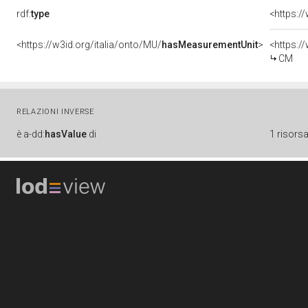
rdf:
type
<https:/
<https://w3id.org/italia/onto/MU/
hasMeasurementUnit
>
<https:
CM
RELAZIONI INVERSE
è
a-dd:
hasValue
di
1 risors