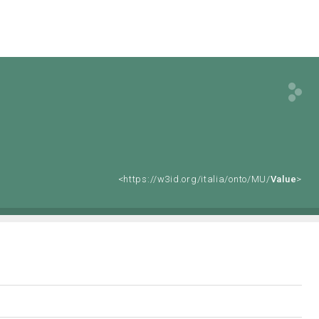
<https://w3id.org/italia/onto/MU/
Value
>