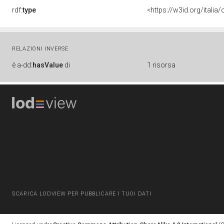
rdf:
type
<https://w3id.org/itali
RELAZIONI INVERSE
è
a-dd:
hasValue
di
1 risorsa
SCARICA LODVIEW PER PUBBLICARE I TUOI DATI