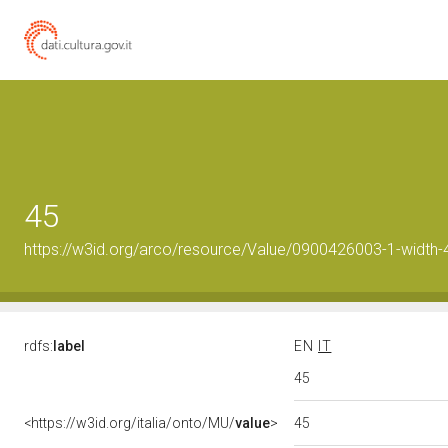
45
https://w3id.org/arco/resource/Value/0900426003-1-width-
rdfs:
label
EN
IT
45
45
<https://w3id.org/italia/onto/MU/
value
>