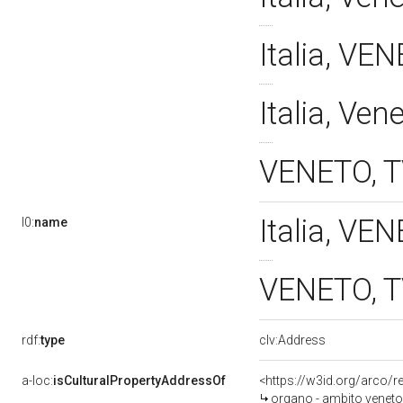
Italia, V
Italia, Ven
VENETO, T
Italia, V
l0:
name
VENETO, T
rdf:
type
clv:Address
a-loc:
isCulturalPropertyAddressOf
<https://w3id.org/arco
organo - ambito veneto