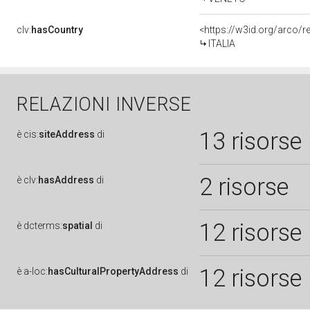
clv:
hasCountry
<https://w3id.org/arco/r
ITALIA
RELAZIONI INVERSE
13 risorse
è
cis:
siteAddress
di
2 risorse
è
clv:
hasAddress
di
12 risorse
è
dcterms:
spatial
di
12 risorse
è
a-loc:
hasCulturalPropertyAddress
di