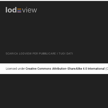
SCARICA LODVIEW PER PUBBLICARE I TUOI DATI
Licensed under
Creative Commons Attribution-ShareAlike 4.0 International
(C