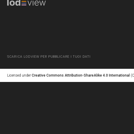
SCARICA LODVIEW PER PUBBLICARE I TUOI DATI
Licensed under
Creative Commons Attribution-ShareAlike 4.0 International
(C