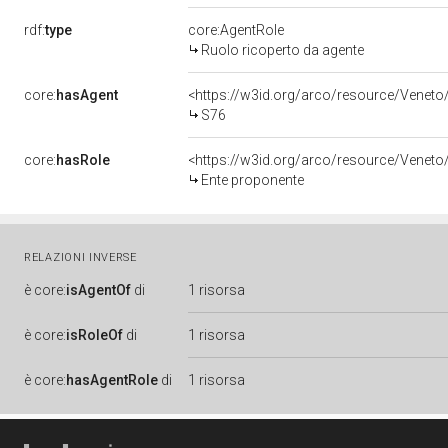
rdf:
type
core:AgentRole
Ruolo ricoperto da agente
core:
hasAgent
<https://w3id.org/arco/resource/Ven
S76
core:
hasRole
<https://w3id.org/arco/resource/Venet
Ente proponente
RELAZIONI INVERSE
è
core:
isAgentOf
di
1 risorsa
è
core:
isRoleOf
di
1 risorsa
è
core:
hasAgentRole
di
1 risorsa