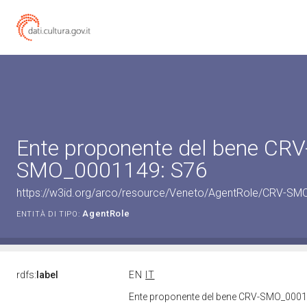
Ente proponente del bene CRV
SMO_0001149: S76
https://w3id.org/arco/resource/Veneto/AgentRole/CRV-S
AgentRole
ENTITÀ DI TIPO:
rdfs:
label
EN
IT
Ente proponente del bene CRV-SMO_000