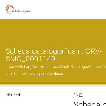
Scheda catalografica n: CRV-
SMO_0001149
https://w3id.org/arco/resource/Veneto/CatalogueRecor
CatalogueRecordSMO
ENTITÀ DI TIPO:
rdfs:
label
EN
IT
Scheda c