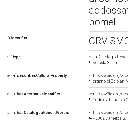
addossata
pomelli
CRV-SM
l0:
identifier
rdf:
type
a-cat:CatalogueRec
Scheda Strumenti 
a-cat:
describesCulturalProperty
<https://w3id.org/a
organo di Balbiani 
a-cat:
hasAlternativeIdentifier
<https://w3id.org/ar
Codice alternativo
a-cat:
hasCatalogueRecordVersion
<https://w3id.org/a
- 2002 Carnelos S.