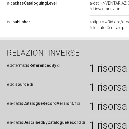
a-cat:
hasCataloguingLevel
a-cat:I-INVENTARIAZ
I inventariazione
dc:
publisher
<https://w3id.org/a
Istituto Centrale pe
RELAZIONI INVERSE
1 risorsa
è
dcterms:
isReferencedBy
di
1 risorsa
è
dc:
source
di
1 risorsa
è
a-cat:
isCatalogueRecordVersionOf
di
1 risorsa
è
a-cat:
isDescribedByCatalogueRecord
di