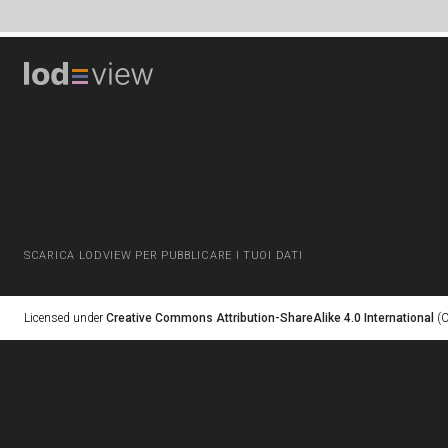
SCARICA LODVIEW PER PUBBLICARE I TUOI DATI
Licensed under
Creative Commons Attribution-ShareAlike 4.0 International
(C