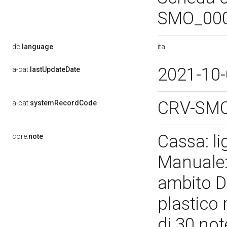
SMO_00
ita
dc:
language
2021-10
a-cat:
lastUpdateDate
CRV-SM
a-cat:
systemRecordCode
Cassa: l
core:
note
Manuale: 
ambito Do
plastico 
di 30 not