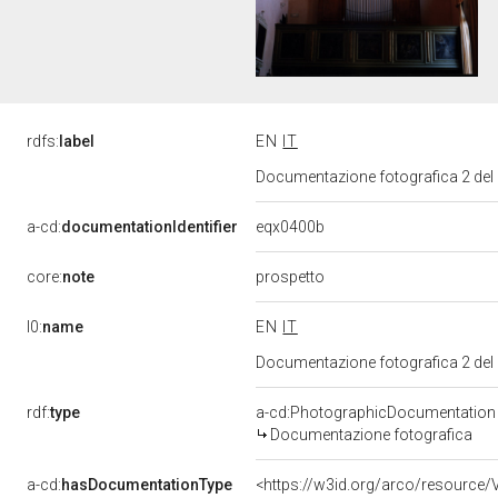
rdfs:
label
EN
IT
Documentazione fotografica 2 de
eqx0400b
a-cd:
documentationIdentifier
core:
note
prospetto
l0:
name
EN
IT
Documentazione fotografica 2 de
rdf:
type
a-cd:PhotographicDocumentation
Documentazione fotografica
a-cd:
hasDocumentationType
<https://w3id.org/arco/resource/