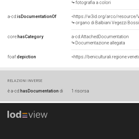
fotografia a colori
a-cd:
isDocumentationOf
<https://w3id.org/arco/resourc
organo di Balbiani Vegezzi Bossi
core:
hasCategory
a-cd:AttachedDocumentation
Documentazione allegata
foaf:
depiction
<https://beniculturali.regione.ve
RELAZIONI INVERSE
è
a-cd:
hasDocumentation
di
1 risorsa