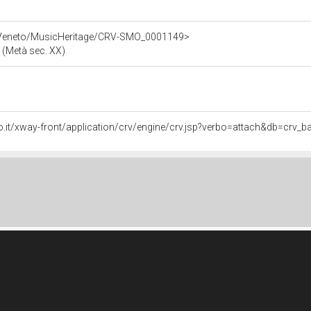
e/Veneto/MusicHeritage/CRV-SMO_0001149>
 (Metà sec. XX)
neto.it/xway-front/application/crv/engine/crv.jsp?verbo=attach&db=cr