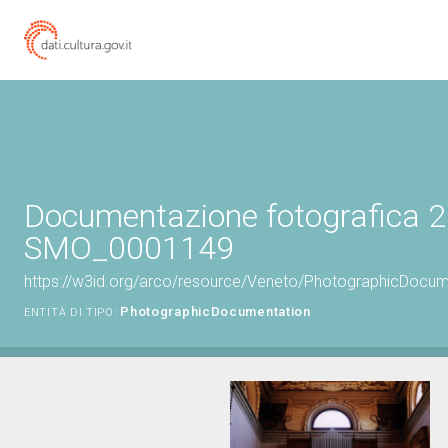
Documentazione fotografica 2 
SMO_0001149
https://w3id.org/arco/resource/Veneto/PhotographicDoc
PhotographicDocumentation
ENTITÀ DI TIPO: