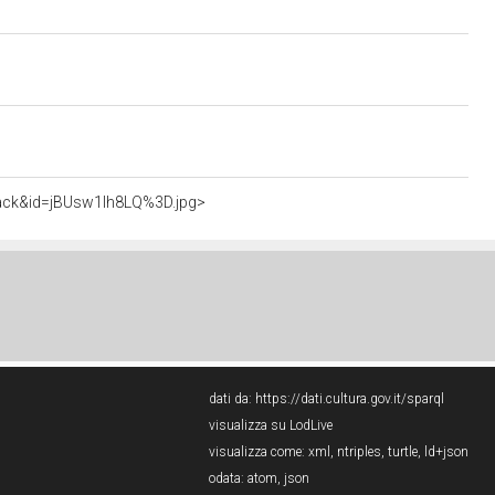
v_back&id=jBUsw1Ih8LQ%3D.jpg>
dati da:
https://dati.cultura.gov.it/sparql
visualizza su LodLive
visualizza come:
xml
,
ntriples
,
turtle
,
ld+json
odata:
atom
,
json