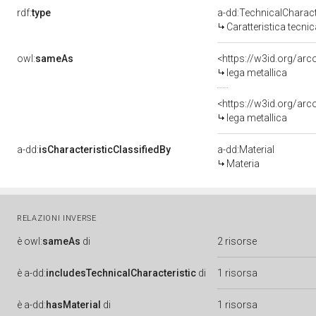
rdf:
type
a-dd:TechnicalCharact
Caratteristica tecnic
owl:
sameAs
<https://w3id.org/arc
lega metallica
<https://w3id.org/arc
lega metallica
a-dd:
isCharacteristicClassifiedBy
a-dd:Material
Materia
RELAZIONI INVERSE
è
owl:
sameAs
di
2 risorse
è
a-dd:
includesTechnicalCharacteristic
di
1 risorsa
è
a-dd:
hasMaterial
di
1 risorsa