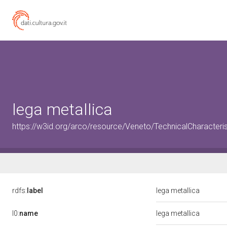
lega metallica
https://w3id.org/arco/resource/Veneto/TechnicalCharacteris
rdfs:
label
lega metallica
l0:
name
lega metallica