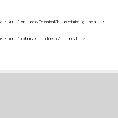
eristic
a
o/resource/Lombardia/TechnicalCharacteristic/lega-metallica>
o/resource/TechnicalCharacteristic/lega-metallica>