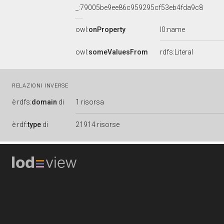
_:79005be9ee86c959295cf53eb4fda9c8
owl:
onProperty
l0:name
owl:
someValuesFrom
rdfs:Literal
RELAZIONI INVERSE
è
rdfs:
domain
di
1 risorsa
è
rdf:
type
di
21914 risorse