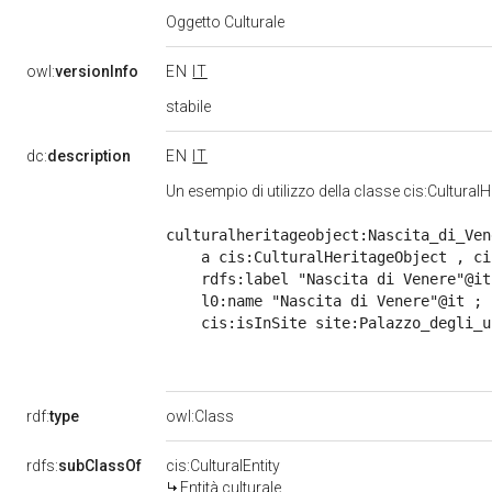
Oggetto Culturale
owl:
versionInfo
EN
IT
stabile
dc:
description
EN
IT
Un esempio di utilizzo della classe cis:CulturalHe
culturalheritageobject:Nascita_di_Vene
    a cis:CulturalHeritageObject , ci
    rdfs:label "Nascita di Venere"@it 
    l0:name "Nascita di Venere"@it ;

    cis:isInSite site:Palazzo_degli_u
rdf:
type
owl:Class
rdfs:
subClassOf
cis:CulturalEntity
Entità culturale