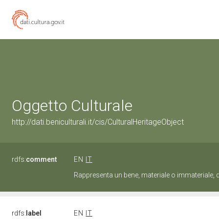
Oggetto Culturale
http://dati.beniculturali.it/cis/CulturalHeritageObject
rdfs:
comment
EN
IT
Rappresenta un bene, materiale o immateriale, d
rdfs:
label
EN
IT