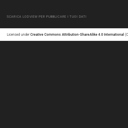
SCARICA LODVIEW PER PUBBLICARE I TUOI DATI
Licensed under
Creative Commons Attribution-ShareAlike 4.0 International
(C