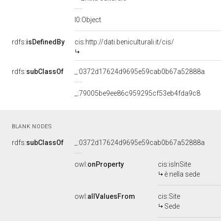
l0:Object
rdfs:
isDefinedBy
cis:http://dati.beniculturali.it/cis/
rdfs:
subClassOf
_:0372d17624d9695e59cab0b67a52888a
_:79005be9ee86c959295cf53eb4fda9c8
BLANK NODES
rdfs:
subClassOf
_:0372d17624d9695e59cab0b67a52888a
owl:
onProperty
cis:isInSite
è nella sede
owl:
allValuesFrom
cis:Site
Sede