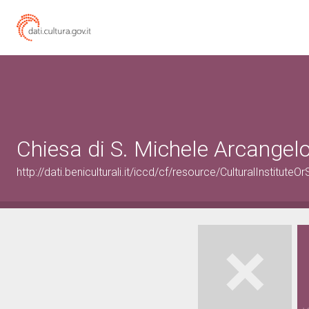
Chiesa di S. Michele Arcangel
http://dati.beniculturali.it/iccd/cf/resource/CulturalInstitu