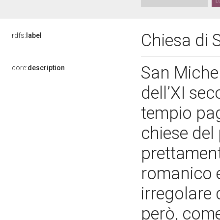
Chiesa di 
rdfs:
label
San Michele
core:
description
dell’XI sec
tempio pag
chiese del
prettamente
romanico e
irregolare 
però, come