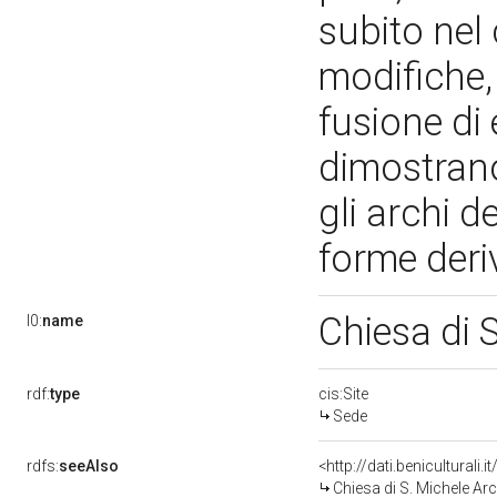
subito nel
modifiche,
fusione di 
dimostrano 
gli archi d
forme deriv
Chiesa di 
l0:
name
rdf:
type
cis:Site
Sede
rdfs:
seeAlso
Chiesa di S. Michele Ar