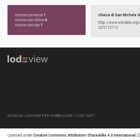
risorse connesse
1
chiesa di San Michele 
risorse non online
0
http:​/​/​www.​wikidata.​org/​
risorse caricate
1
Q25112712
SCARICA LODVIEW PER PUBBLICARE I TUOI DATI
Licensed under
Creative Commons Attribution-ShareAlike 4.0 International
(C