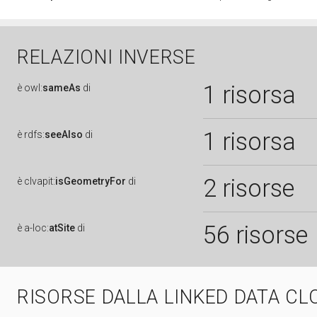
RELAZIONI INVERSE
1 risorsa
è
owl:
sameAs
di
1 risorsa
è
rdfs:
seeAlso
di
2 risorse
è
clvapit:
isGeometryFor
di
56 risorse
è
a-loc:
atSite
di
RISORSE DALLA LINKED DATA CL