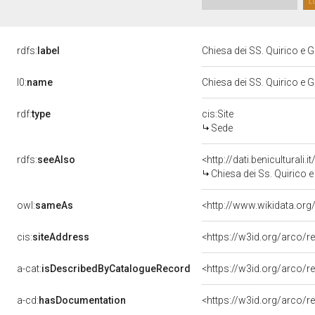
rdfs:
label
Chiesa dei SS. Quirico e Gi
l0:
name
Chiesa dei SS. Quirico e Gi
rdf:
type
cis:Site
Sede
rdfs:
seeAlso
Chiesa dei Ss. Quirico e 
owl:
sameAs
<http://www.wikidata.org
cis:
siteAddress
<https://w3id.org/arco
a-cat:
isDescribedByCatalogueRecord
<https://w3id.org/arco
a-cd:
hasDocumentation