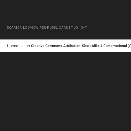
SCARICA LODVIEW PER PUBBLICARE I TUOI DATI
Licensed under
Creative Commons Attribution-ShareAlike 4.0 International
(C