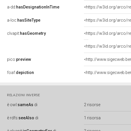
a-dd:
hasDesignationInTime
<https://w3id.org/arco/r
a-loc:
hasSiteType
<https://w3id.org/arco/r
clvapit:
hasGeometry
<https://w3id.org/arco
<https://w3id.org/arco
pico:
preview
foaf:
depiction
RELAZIONI INVERSE
è
owl:
sameAs
di
2 risorse
è
rdfs:
seeAlso
di
1 risorsa