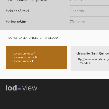
è
clvapit:
isGeometryFor
di
2 risorse
è
cis:
hasSite
di
1 risorsa
è
a-loc:
atSite
di
70 risorse
RISORSE DALLA LINKED DATA CLOUD
risorse connesse
1
chiesa dei Santi Quirico 
risorse non online
0
http:​/​/​www.​wikidata.​org/​
risorse caricate
1
Q5246424