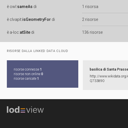
è
owl:
sameAs
di
1 risorsa
è
clvapit:
isGeometryFor
di
2 risorse
è
a-loc:
atSite
di
136 risorse
RISORSE DALLA LINKED DATA CLOUD
risorse connesse
1
basilica di Santa Prass
risorse non online
0
http:​/​/​www.​wikidata.​org/​
risorse caricate
1
Q733890