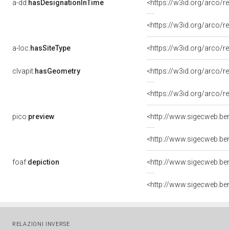
a-dd:
hasDesignationInTime
<https://w3id.org/arco/r
<https://w3id.org/arco/
a-loc:
hasSiteType
<https://w3id.org/arco/r
clvapit:
hasGeometry
<https://w3id.org/arco
<https://w3id.org/arco
pico:
preview
<http://www.sigecweb.be
foaf:
depiction
<http://www.sigecweb.be
RELAZIONI INVERSE