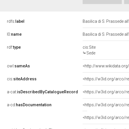
rdfs:
label
Basilica di S. Prassede al
l0:
name
Basilica di S. Prassede al
rdf:
type
cis:Site
Sede
owl:
sameAs
<http://www.wikidata.org
cis:
siteAddress
<https://w3id.org/arco
a-cat:
isDescribedByCatalogueRecord
<https://w3id.org/arco
a-cd:
hasDocumentation