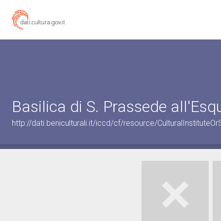
Basilica di S. Prassede all'Esqu
http://dati.beniculturali.it/iccd/cf/resource/CulturalInstitu