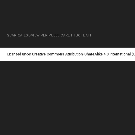
SCARICA LODVIEW PER PUBBLICARE I TUOI DATI
Licensed under
Creative Commons Attribution-ShareAlike 4.0 International
(C