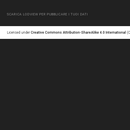
SCARICA LODVIEW PER PUBBLICARE I TUOI DATI
Licensed under
Creative Commons Attribution-ShareAlike 4.0 International
(C