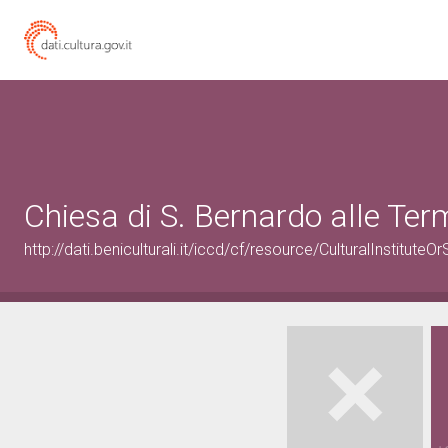
Chiesa di S. Bernardo alle Ter
http://dati.beniculturali.it/iccd/cf/resource/CulturalInstitu