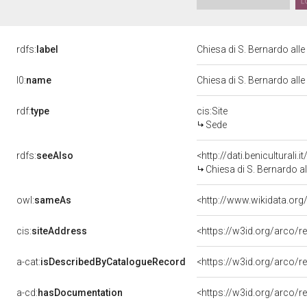
rdfs:
label
Chiesa di S. Bernardo all
l0:
name
Chiesa di S. Bernardo all
rdf:
type
cis:Site
Sede
rdfs:
seeAlso
Chiesa di S. Bernardo a
owl:
sameAs
<http://www.wikidata.or
cis:
siteAddress
<https://w3id.org/arco
a-cat:
isDescribedByCatalogueRecord
<https://w3id.org/arco
a-cd:
hasDocumentation