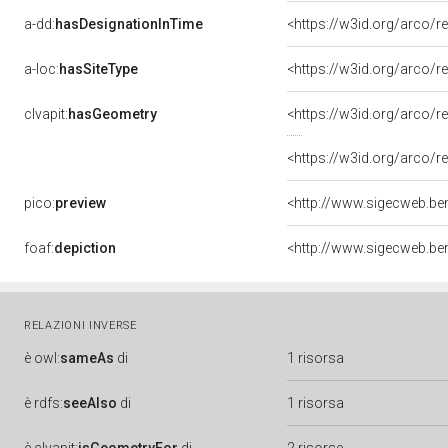
a-dd:
hasDesignationInTime
<https://w3id.org/arco/
a-loc:
hasSiteType
<https://w3id.org/arco/r
clvapit:
hasGeometry
<https://w3id.org/arco
<https://w3id.org/arco
pico:
preview
foaf:
depiction
RELAZIONI INVERSE
è
owl:
sameAs
di
1 risorsa
è
rdfs:
seeAlso
di
1 risorsa