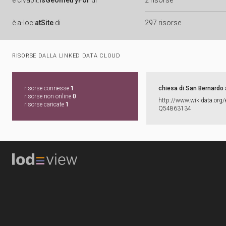
è
clvapit:
isGeometryFor
di
2 risorse
è
a-loc:
atSite
di
297 risorse
RISORSE DALLA LINKED DATA CLOUD
risorse connesse
1
chiesa di San Bernardo 
risorse non online
0
http:​/​/​www.​wikidata.​org/​
risorse caricate
1
Q54863134