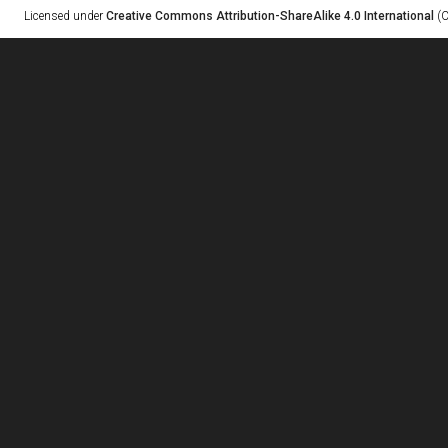
Licensed under
Creative Commons Attribution-ShareAlike 4.0 International
(C