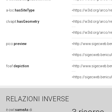
a-loc:
hasSiteType
<https://w3id.org/arco/r
clvapit:
hasGeometry
<https://w3id.org/arco
<https://w3id.org/arco
pico:
preview
foaf:
depiction
RELAZIONI INVERSE
è
owl:
sameAs
di