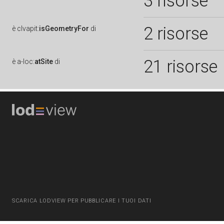
3 risorse
2 risorse
è
clvapit:
isGeometryFor
di
21 risorse
è
a-loc:
atSite
di
SCARICA LODVIEW PER PUBBLICARE I TUOI DATI