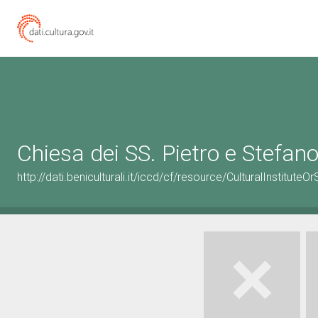
Chiesa dei SS. Pietro e Stefan
http://dati.beniculturali.it/iccd/cf/resource/CulturalInstitu