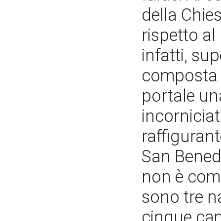
della Chie
rispetto al
infatti, su
composta d
portale un
incornicia
raffiguran
San Benede
non è comu
sono tre n
cinque cam