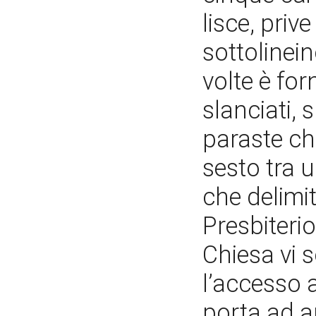
lisce, priv
sottolinein
volte è for
slanciati,
paraste ch
sesto tra u
che delimi
Presbiterio
Chiesa vi so
l’accesso 
porta ad a