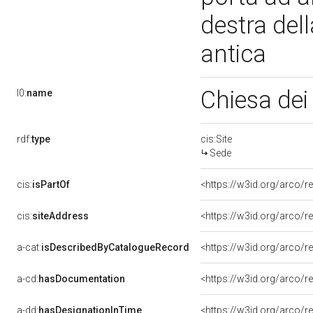
destra dell
antica
Chiesa dei
l0:
name
rdf:
type
cis:Site
Sede
cis:
isPartOf
<https://w3id.org/arco/
cis:
siteAddress
<https://w3id.org/arco
a-cat:
isDescribedByCatalogueRecord
<https://w3id.org/arco
a-cd:
hasDocumentation
a-dd:
hasDesignationInTime
<https://w3id.org/arco/