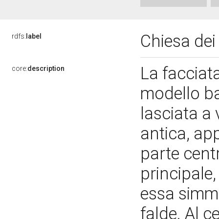
Chiesa dei
rdfs:
label
La facciata
core:
description
modello bas
lasciata a 
antica, app
parte cent
principale,
essa simme
falde. Al c