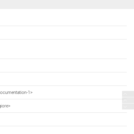
documentation-1>
giore>