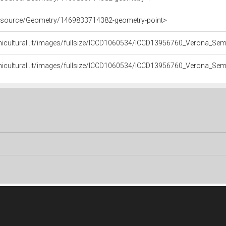
/resource/Geometry/1469833714382-geometry-point>
niculturali.it/images/fullsize/ICCD1060534/ICCD13956760_Verona_Se
niculturali.it/images/fullsize/ICCD1060534/ICCD13956760_Verona_Se