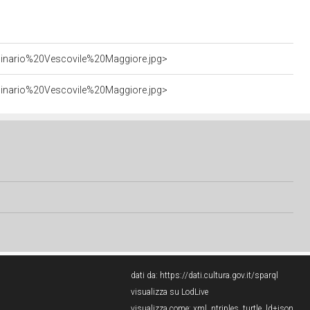
minario%20Vescovile%20Maggiore.jpg>
minario%20Vescovile%20Maggiore.jpg>
dati da:
https://dati.cultura.gov.it/sparql
visualizza su LodLive
visualizza come:
xml
,
ntriples
,
turtle
,
ld+json