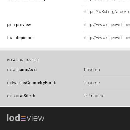
<https://w3id.org/arco
pico:
preview
<http://www.sigecweb.be
foaf:
depiction
<http://www.sigecweb.be
RELAZIONI INVERSE
è
owl:
sameAs
di
1 risorsa
è
clvapit:
isGeometryFor
di
2 risorse
è
a-loc:
atSite
di
247 risorse