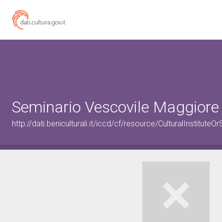
Seminario Vescovile Maggiore
http://dati.beniculturali.it/iccd/cf/resource/CulturalInstitu