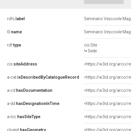
rdfs:
label
Seminario Vescovile Mag
l0:
name
Seminario Vescovile Mag
rdf:
type
cis:Site
Sede
cis:
siteAddress
<https://w3id.org/arco
a-cat:
isDescribedByCatalogueRecord
<https://w3id.org/arco
a-cd:
hasDocumentation
<https://w3id.org/arco
a-dd:
hasDesignationInTime
<https://w3id.org/arco/
a-loc:
hasSiteType
<https://w3id.org/arco/r
clvapit:
hasGeometry
<https://w3id.org/arco