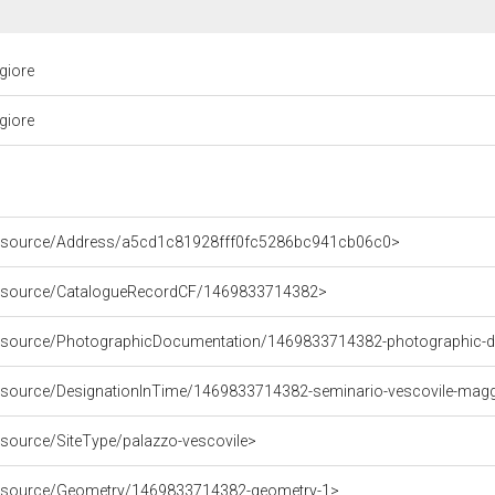
giore
giore
/resource/Address/a5cd1c81928fff0fc5286bc941cb06c0>
/resource/CatalogueRecordCF/1469833714382>
/resource/PhotographicDocumentation/1469833714382-photographic-
resource/DesignationInTime/1469833714382-seminario-vescovile-mag
esource/SiteType/palazzo-vescovile>
/resource/Geometry/1469833714382-geometry-1>