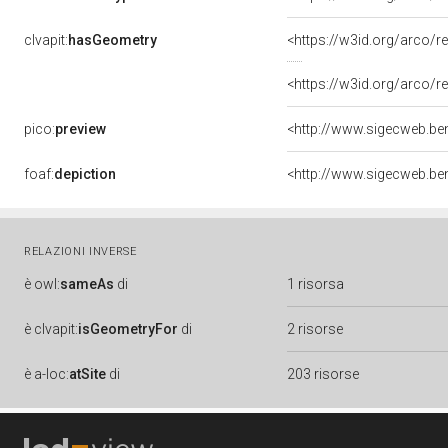
clvapit:
hasGeometry
<https://w3id.org/arco
<https://w3id.org/arco
pico:
preview
foaf:
depiction
RELAZIONI INVERSE
è
owl:
sameAs
di
1 risorsa
è
clvapit:
isGeometryFor
di
2 risorse
è
a-loc:
atSite
di
203 risorse