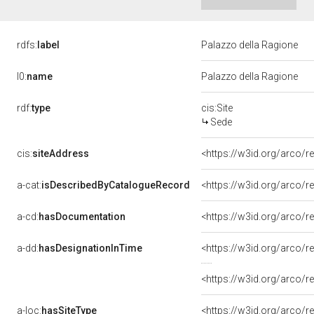
rdfs:
label
Palazzo della Ragione
l0:
name
Palazzo della Ragione
rdf:
type
cis:Site
Sede
cis:
siteAddress
<https://w3id.org/arco
a-cat:
isDescribedByCatalogueRecord
<https://w3id.org/arco
a-cd:
hasDocumentation
a-dd:
hasDesignationInTime
<https://w3id.org/arco/
<https://w3id.org/arco/
a-loc:
hasSiteType
<https://w3id.org/arco/