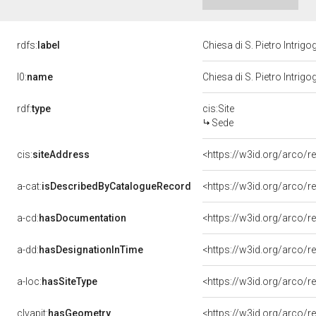
rdfs:
label
Chiesa di S. Pietro Intrig
l0:
name
Chiesa di S. Pietro Intrig
rdf:
type
cis:Site
Sede
cis:
siteAddress
<https://w3id.org/arco
a-cat:
isDescribedByCatalogueRecord
<https://w3id.org/arco
a-cd:
hasDocumentation
a-dd:
hasDesignationInTime
<https://w3id.org/arco/r
a-loc:
hasSiteType
<https://w3id.org/arco/r
clvapit:
hasGeometry
<https://w3id.org/arco