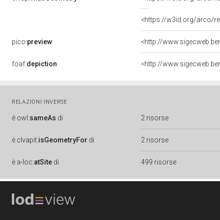
<https://w3id.org/arco
pico:
preview
foaf:
depiction
RELAZIONI INVERSE
è
owl:
sameAs
di
2 risorse
è
clvapit:
isGeometryFor
di
2 risorse
è
a-loc:
atSite
di
499 risorse