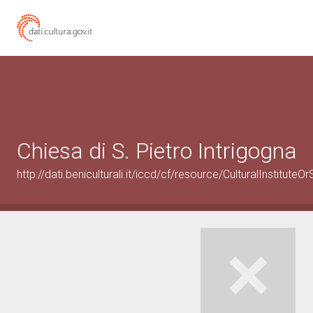
Chiesa di S. Pietro Intrigogna
http://dati.beniculturali.it/iccd/cf/resource/CulturalInstitu