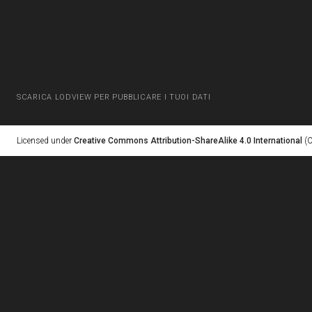
SCARICA LODVIEW PER PUBBLICARE I TUOI DATI
Licensed under
Creative Commons Attribution-ShareAlike 4.0 International
(C