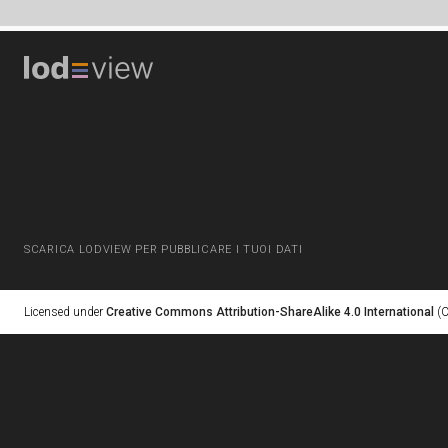
SCARICA LODVIEW PER PUBBLICARE I TUOI DATI
Licensed under
Creative Commons Attribution-ShareAlike 4.0 International
(C