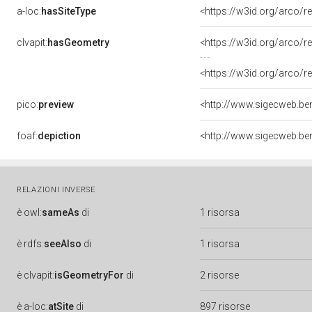
a-loc:
hasSiteType
<https://w3id.org/arco/r
clvapit:
hasGeometry
<https://w3id.org/arco
<https://w3id.org/arco
pico:
preview
foaf:
depiction
RELAZIONI INVERSE
è
owl:
sameAs
di
1 risorsa
è
rdfs:
seeAlso
di
1 risorsa
è
clvapit:
isGeometryFor
di
2 risorse
è
a-loc:
atSite
di
897 risorse