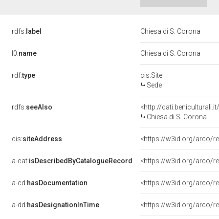
rdfs:
label
Chiesa di S. Corona
l0:
name
Chiesa di S. Corona
rdf:
type
cis:Site
Sede
rdfs:
seeAlso
<http://dati.benicultural
Chiesa di S. Corona
cis:
siteAddress
<https://w3id.org/arco
a-cat:
isDescribedByCatalogueRecord
<https://w3id.org/arco
a-cd:
hasDocumentation
a-dd:
hasDesignationInTime
<https://w3id.org/arco/