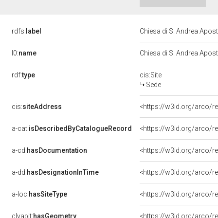
rdfs:
label
Chiesa di S. Andrea Apos
l0:
name
Chiesa di S. Andrea Apos
rdf:
type
cis:Site
Sede
cis:
siteAddress
<https://w3id.org/arco
a-cat:
isDescribedByCatalogueRecord
<https://w3id.org/arco
a-cd:
hasDocumentation
a-dd:
hasDesignationInTime
<https://w3id.org/arco/
a-loc:
hasSiteType
<https://w3id.org/arco/r
clvapit:
hasGeometry
<https://w3id.org/arco