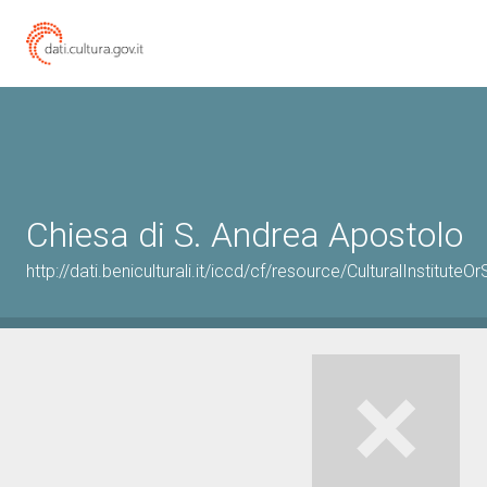
Chiesa di S. Andrea Apostolo
http://dati.beniculturali.it/iccd/cf/resource/CulturalInstitu