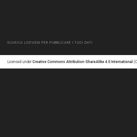
SCARICA LODVIEW PER PUBBLICARE I TUOI DATI
Licensed under
Creative Commons Attribution-ShareAlike 4.0 International
(C