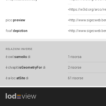
<https://w3id.org/arco
pico:
preview
foaf:
depiction
RELAZIONI INVERSE
è
owl:
sameAs
di
1 risorsa
è
clvapit:
isGeometryFor
di
2 risorse
è
a-loc:
atSite
di
61 risorse