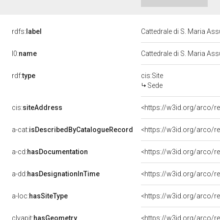
rdfs:
label
Cattedrale di S. Maria As
l0:
name
Cattedrale di S. Maria As
rdf:
type
cis:Site
Sede
cis:
siteAddress
<https://w3id.org/arco
a-cat:
isDescribedByCatalogueRecord
<https://w3id.org/arco
a-cd:
hasDocumentation
a-dd:
hasDesignationInTime
<https://w3id.org/arco/
a-loc:
hasSiteType
<https://w3id.org/arco/r
clvapit:
hasGeometry
<https://w3id.org/arco