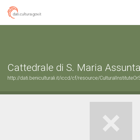
Cattedrale di S. Maria Assunt
http://dati.beniculturali.it/iccd/cf/resource/CulturalInstitu