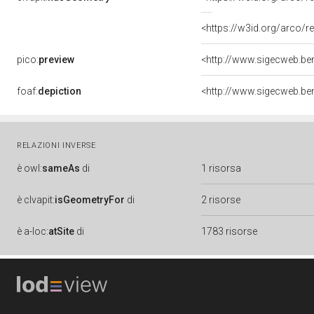
<https://w3id.org/arco
pico:
preview
foaf:
depiction
RELAZIONI INVERSE
è
owl:
sameAs
di
1 risorsa
è
clvapit:
isGeometryFor
di
2 risorse
è
a-loc:
atSite
di
1783 risorse