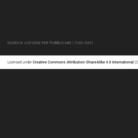
SCARICA LODVIEW PER PUBBLICARE I TUOI DATI
Licensed under
Creative Commons Attribution-ShareAlike 4.0 International
(C