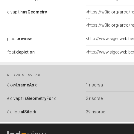
clvapit:
hasGeometry
<https://w3id.org/arco
<https://w3id.org/arco
pico:
preview
foaf:
depiction
RELAZIONI INVERSE
è
owl:
sameAs
di
1 risorsa
è
clvapit:
isGeometryFor
di
2 risorse
è
a-loc:
atSite
di
39 risorse