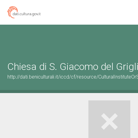
Chiesa di S. Giacomo del Grigl
http://dati.beniculturali.it/iccd/cf/resource/CulturalInstitu