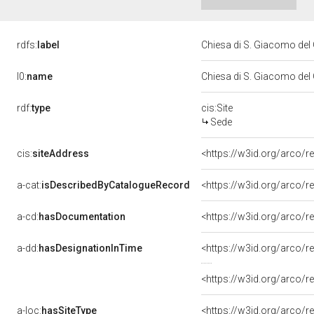
rdfs:
label
Chiesa di S. Giacomo del
l0:
name
Chiesa di S. Giacomo del
rdf:
type
cis:Site
Sede
cis:
siteAddress
<https://w3id.org/arco
a-cat:
isDescribedByCatalogueRecord
<https://w3id.org/arco
a-cd:
hasDocumentation
a-dd:
hasDesignationInTime
<https://w3id.org/arco/
<https://w3id.org/arco/
a-loc:
hasSiteType
<https://w3id.org/arco/r