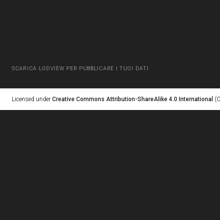
SCARICA LODVIEW PER PUBBLICARE I TUOI DATI
Licensed under
Creative Commons Attribution-ShareAlike 4.0 International
(C