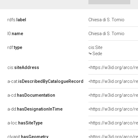
rdfs:
label
Chiesa di S. Tomio
l0:
name
Chiesa di S. Tomio
rdf:
type
cis:Site
Sede
cis:
siteAddress
<https://w3id.org/arco
a-cat:
isDescribedByCatalogueRecord
<https://w3id.org/arco
a-cd:
hasDocumentation
a-dd:
hasDesignationInTime
<https://w3id.org/arco/
a-loc:
hasSiteType
<https://w3id.org/arco/r
clvapit:
hasGeometry
<https://w3id.org/arco