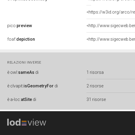
<https://w3id.org/arco
pico:
preview
foaf:
depiction
RELAZIONI INVERSE
è
owl:
sameAs
di
1 risorsa
è
clvapit:
isGeometryFor
di
2 risorse
è
a-loc:
atSite
di
31 risorse