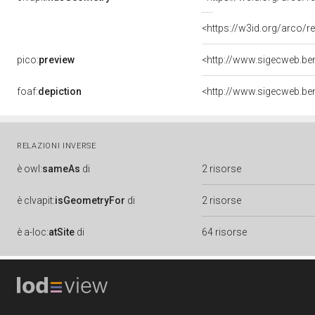
<https://w3id.org/arco
pico:
preview
foaf:
depiction
RELAZIONI INVERSE
è
owl:
sameAs
di
2 risorse
è
clvapit:
isGeometryFor
di
2 risorse
è
a-loc:
atSite
di
64 risorse