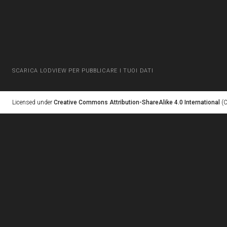
SCARICA LODVIEW PER PUBBLICARE I TUOI DATI
Licensed under
Creative Commons Attribution-ShareAlike 4.0 International
(C