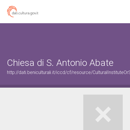
Chiesa di S. Antonio Abate
http://dati.beniculturali.it/iccd/cf/resource/CulturalInstitu