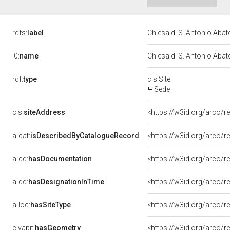
rdfs:
label
Chiesa di S. Antonio Abat
l0:
name
Chiesa di S. Antonio Abat
rdf:
type
cis:Site
Sede
cis:
siteAddress
<https://w3id.org/arco
a-cat:
isDescribedByCatalogueRecord
<https://w3id.org/arco
a-cd:
hasDocumentation
a-dd:
hasDesignationInTime
<https://w3id.org/arco/
a-loc:
hasSiteType
<https://w3id.org/arco/r
clvapit:
hasGeometry
<https://w3id.org/arco