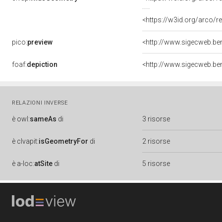
<https://w3id.org/arco
pico:
preview
<http://www.sigecweb.ben
foaf:
depiction
<http://www.sigecweb.ben
RELAZIONI INVERSE
è
owl:
sameAs
di
3 risorse
è
clvapit:
isGeometryFor
di
2 risorse
è
a-loc:
atSite
di
5 risorse