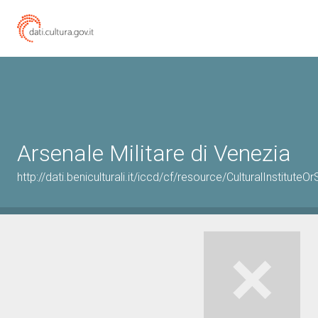
Arsenale Militare di Venezia
http://dati.beniculturali.it/iccd/cf/resource/CulturalInstitu