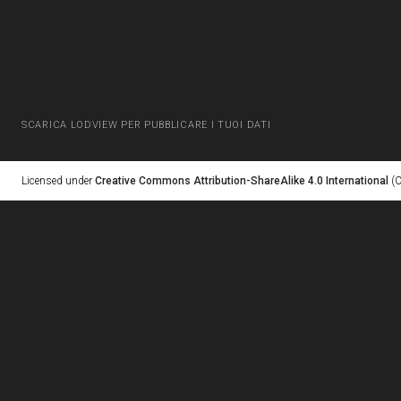
SCARICA LODVIEW PER PUBBLICARE I TUOI DATI
Licensed under
Creative Commons Attribution-ShareAlike 4.0 International
(C