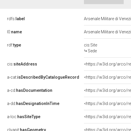
rdfs:
label
Arsenale Militare di Venez
l0:
name
Arsenale Militare di Venez
rdf:
type
cis:Site
Sede
cis:
siteAddress
<https://w3id.org/arco
a-cat:
isDescribedByCatalogueRecord
<https://w3id.org/arco
a-cd:
hasDocumentation
a-dd:
hasDesignationInTime
<https://w3id.org/arco/r
a-loc:
hasSiteType
<https://w3id.org/arco/r
clvapit:
hasGeometry
<https://w3id.org/arco