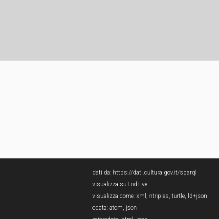
dati da:
https://dati.cultura.gov.it/sparql
visualizza su LodLive
visualizza come:
xml
,
ntriples
,
turtle
,
ld+json
odata:
atom
,
json