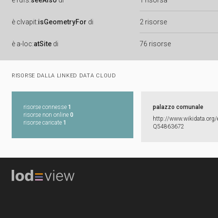
è
rdfs:
seeAlso
di
1 risorsa
è
clvapit:
isGeometryFor
di
2 risorse
è
a-loc:
atSite
di
76 risorse
RISORSE DALLA LINKED DATA CLOUD
risorse connesse
1
palazzo comunale
risorse non online
0
http:​/​/​www.​wikidata.​org/​
risorse caricate
1
Q54863672