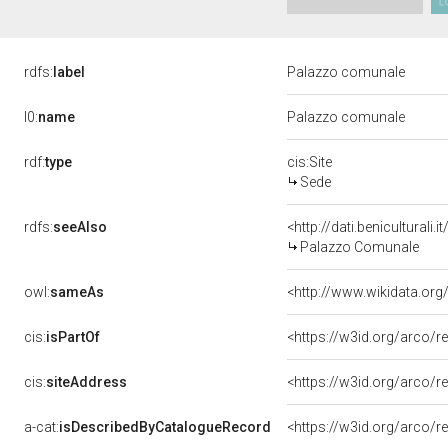
rdfs:
label
Palazzo comunale
l0:
name
Palazzo comunale
rdf:
type
cis:Site
Sede
rdfs:
seeAlso
<http://dati.benicultural
Palazzo Comunale
owl:
sameAs
<http://www.wikidata.or
cis:
isPartOf
<https://w3id.org/arco/
cis:
siteAddress
<https://w3id.org/arco
a-cat:
isDescribedByCatalogueRecord
<https://w3id.org/arco