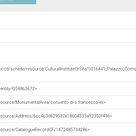
i.it/iccd/schede/resource/CulturalInstituteOrSite/S016441_Palazzo_Com
g/entity/Q54863672>
resource/MonumentalArea/convento-di-s-francesco-ex>
/resource/Address/6cc4b3d629532e18604333a52350f436>
/resource/CatalogueRecordCF/1472485734286>