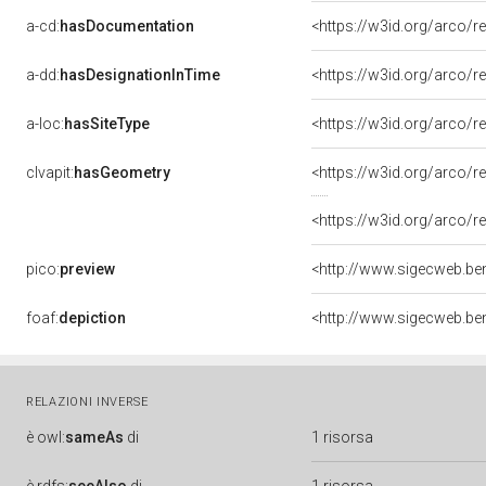
a-cd:
hasDocumentation
<https://w3id.org/arco
a-dd:
hasDesignationInTime
<https://w3id.org/arco
a-loc:
hasSiteType
<https://w3id.org/arco/
clvapit:
hasGeometry
<https://w3id.org/arco
<https://w3id.org/arco
pico:
preview
<http://www.sigecweb.be
foaf:
depiction
<http://www.sigecweb.be
RELAZIONI INVERSE
è
owl:
sameAs
di
1 risorsa