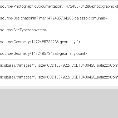
/resource/PhotographicDocumentation/1472485734286-photographic-
/resource/DesignationInTime/1472485734286-palazzo-comunale>
resource/SiteType/convento>
/resource/Geometry/1472485734286-geometry-1>
/resource/Geometry/1472485734286-geometry-point>
niculturali.it/images/fullsize/ICCD1037922/ICCD13430428_palazzoCom
niculturali.it/images/fullsize/ICCD1037922/ICCD13430428_palazzoCom