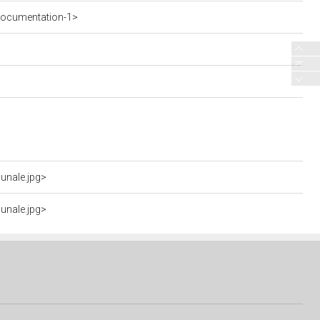
documentation-1>
unale.jpg>
unale.jpg>